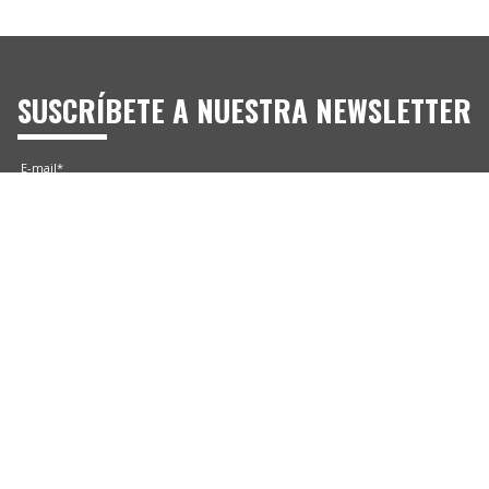
SUSCRÍBETE A NUESTRA NEWSLETTER
E-mail*
Consiento recibir Newsletters de Siltec Pro. Más información en la
Política de Privacidad