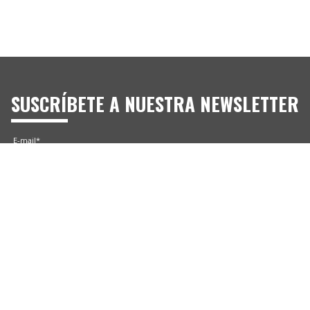
SUSCRÍBETE A NUESTRA NEWSLETTER
E-mail*
Consiento recibir Newsletters de Siltec Pro. Más información en la
Política de Privacidad