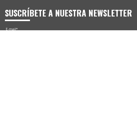
SUSCRÍBETE A NUESTRA NEWSLETTER
E-mail*
Consiento recibir Newsletters de Siltec Pro. Más información en la
Política de Privacidad